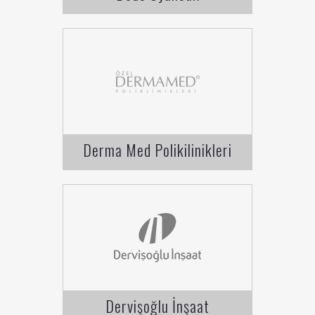
Derma Med Polikilinikleri
Dervişoğlu İnşaat