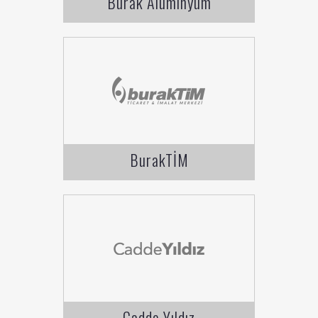
Burak Alüminyum
BurakTİM
Cadde Yıldız