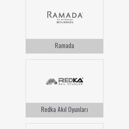
Ramada
Redka Akıl Oyunları