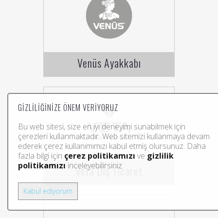
Venüs Ayakkabı
GIZLILIĞINIZE ÖNEM VERIYORUZ
Bu web sitesi, size en iyi deneyimi sunabilmek için
çerezleri kullanmaktadır. Web sitemizi kullanmaya devam
ederek çerez kullanımımızı kabul etmiş olursunuz. Daha
Copyright © Afili Fikirler Reklam Ajansı. All
fazla bilgi için
çerez politikamızı
ve
gizlilik
rights reserved.
politikamızı
inceleyebilirsiniz.
Veta Dış Ticaret
Çerez
Gizlilik
Kullanım
Politikası
Politikası
Koşulları
Kabul ediyorum