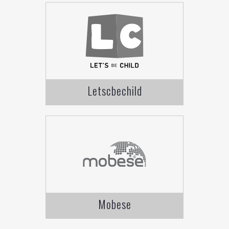
Letscbechild
Mobese