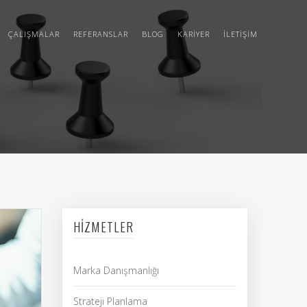
ÇALIŞMALAR
REFERANSLAR
BLOG
KARIYER
İLETIŞIM
HIZMETLER
Marka Danışmanlığı
Strateji Planlama