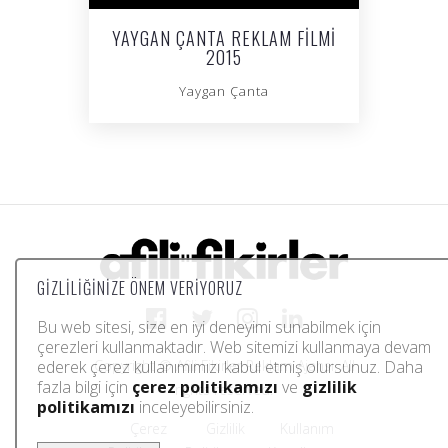
YAYGAN ÇANTA REKLAM FILMI
2015
Yaygan Çanta
GIZLILIĞINIZE ÖNEM VERIYORUZ
Bu web sitesi, size en iyi deneyimi sunabilmek için
çerezleri kullanmaktadır. Web sitemizi kullanmaya devam
ederek çerez kullanımımızı kabul etmiş olursunuz. Daha
Copyright © Afili Fikirler Reklam Ajansı. All
fazla bilgi için
çerez politikamızı
ve
gizlilik
rights reserved.
politikamızı
inceleyebilirsiniz.
Çerez
Gizlilik
Kullanım