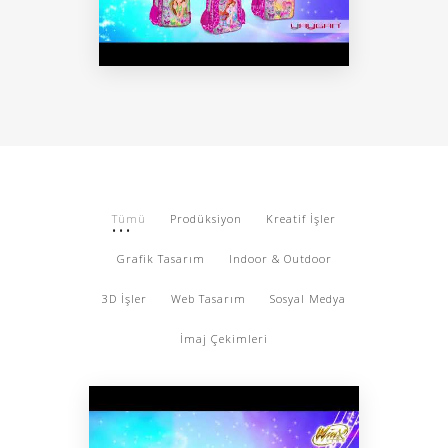
Tümü
Prodüksiyon
Kreatif İşler
Grafik Tasarım
Indoor & Outdoor
3D İşler
Web Tasarım
Sosyal Medya
İmaj Çekimleri