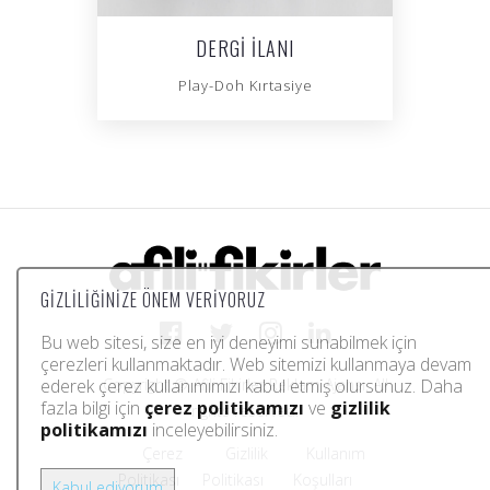
DERGI İLANI
Play-Doh Kırtasiye
GIZLILIĞINIZE ÖNEM VERIYORUZ
Bu web sitesi, size en iyi deneyimi sunabilmek için
çerezleri kullanmaktadır. Web sitemizi kullanmaya devam
ederek çerez kullanımımızı kabul etmiş olursunuz. Daha
Copyright © Afili Fikirler Reklam Ajansı. All
fazla bilgi için
çerez politikamızı
ve
gizlilik
rights reserved.
politikamızı
inceleyebilirsiniz.
Çerez
Gizlilik
Kullanım
Politikası
Politikası
Koşulları
Kabul ediyorum