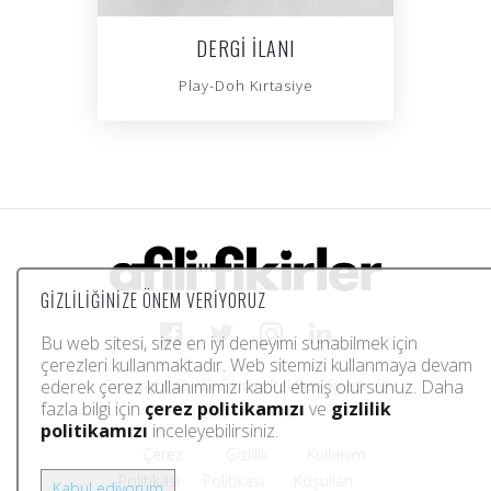
DERGI İLANI
Play-Doh Kırtasiye
GIZLILIĞINIZE ÖNEM VERIYORUZ
Bu web sitesi, size en iyi deneyimi sunabilmek için
çerezleri kullanmaktadır. Web sitemizi kullanmaya devam
ederek çerez kullanımımızı kabul etmiş olursunuz. Daha
Copyright © Afili Fikirler Reklam Ajansı. All
fazla bilgi için
çerez politikamızı
ve
gizlilik
rights reserved.
politikamızı
inceleyebilirsiniz.
Çerez
Gizlilik
Kullanım
Politikası
Politikası
Koşulları
Kabul ediyorum