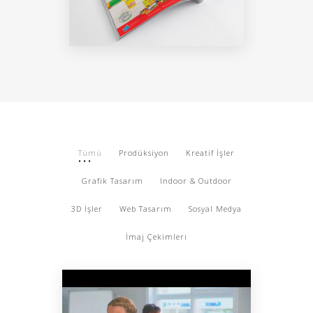
Tümü
Prodüksiyon
Kreatif İşler
Grafik Tasarım
Indoor & Outdoor
3D İşler
Web Tasarım
Sosyal Medya
İmaj Çekimleri