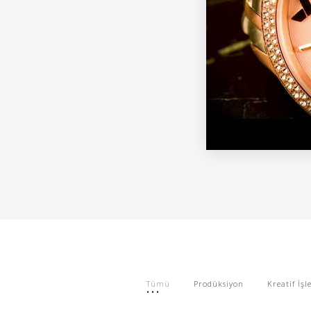
Tümü
Prodüksiyon
Kreatif İşl