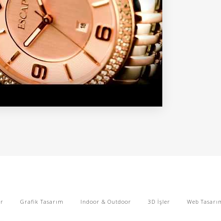
er
Grafik Tasarım
Indoor & Outdoor
3D İşler
Web Tasarı